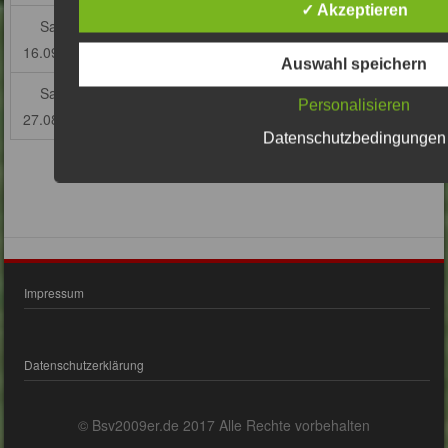
✓ Akzeptieren
Sa,
12:15
FKK28
Barsbütteler
–
Tus 
16.09.17
SV 2.F (A2)
1.F (
Auswahl speichern
Sa,
11:00
Turnier
Mini-WM auf dem HFV Gel
Personalisieren
27.08.17
HH-Jenfeld
Datenschutzbedingungen
Impressum
Datenschutzerklärung
© Bsv2009er.de 2017 Alle Rechte vorbehalten