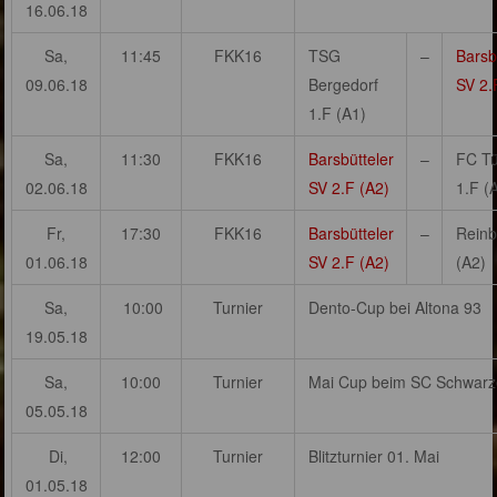
16.06.18
Sa,
11:45
FKK16
TSG
–
Barsb
09.06.18
Bergedorf
SV 2.
1.F (A1)
Sa,
11:30
FKK16
Barsbütteler
–
FC Tü
02.06.18
SV 2.F (A2)
1.F (
Fr,
17:30
FKK16
Barsbütteler
–
Reinb
01.06.18
SV 2.F (A2)
(A2)
Sa,
10:00
Turnier
Dento-Cup bei Altona 93
19.05.18
Sa,
10:00
Turnier
Mai Cup beim SC Schwar
05.05.18
Di,
12:00
Turnier
Blitzturnier 01. Mai
01.05.18