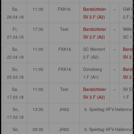
Sa,
11:30
FKK16
Barsbütteler
–
GW H
28.04.18
SV 2.F (A2)
2.F (
Fr,
17:30
Test
Barsbütteler
–
Willi
27.04.18
SV 2.F (A2)
SC 1.
So,
11:00
FKK16
SC Wentorf
–
Barsb
22.04.18
2.F (A2)
SV 2.
So,
11:00
FKK16
Düneberg
–
Barsb
25.03.18
1.F (A1)
SV 2.
Sa,
11:00
Test
Barsbütteler
–
SV Ei
17.03.18
SV 2.F (A2)
1.F
So,
13:30
JH62
6. Spieltag HFV-Hallenru
17.02.18
So,
09:30
JH62
5. Spieltag HFV-Hallenru