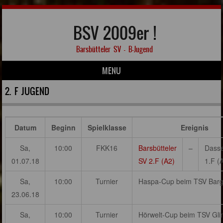
BSV 2009er !
Barsbütteler SV – B-Jugend
MENU
Skip to content
2. F JUGEND
Datum
Beginn
Spielklasse
Ereignis
Sa,
10:00
FKK16
Barsbütteler
–
Dasse
01.07.18
SV 2.F (A2)
1.F (
Sa,
10:00
Turnier
Haspa-Cup beim TSV Barg
23.06.18
Sa,
10:00
Turnier
Hörwelt-Cup beim TSV Gli