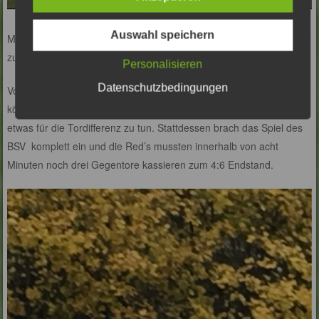
Auswahl speichern
Mohes erzielte in der vierzigsten Minute seinen dritten Treffer heute
zum 1:6.
Personalisieren
Datenschutzbedingungen
Von jetzt an hätten unsere Jungs es kontrolliert herunterspielen
können, und auf den einen oder anderen Konter zu warten um
etwas für die Tordifferenz zu tun. Stattdessen brach das Spiel des
BSV komplett ein und die Red’s mussten innerhalb von acht
Minuten noch drei Gegentore kassieren zum 4:6 Endstand.