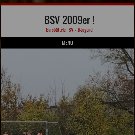
BSV 2009er !
Barsbütteler SV – B-Jugend
MENU
Skip to content