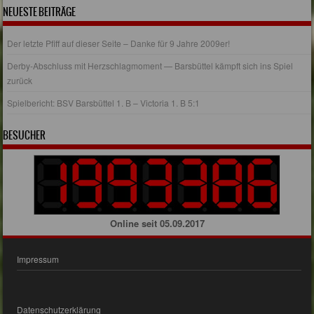
NEUESTE BEITRÄGE
Der letzte Pfiff auf dieser Seite – Danke für 9 Jahre 2009er!
Derby-Abschluss mit Herzschlagmoment — Barsbüttel kämpft sich ins Spiel
zurück
Spielbericht: BSV Barsbüttel 1. B – Victoria 1. B 5:1
BESUCHER
Online seit 05.09.2017
Impressum
Datenschutzerklärung