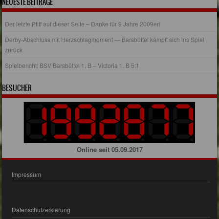
NEUESTE BEITRÄGE
Der letzte Pfiff auf dieser Seite – Danke für 9 Jahre 2009er!
Derby-Abschluss mit Herzschlagmoment — Barsbüttel kämpft sich ins Spiel
zurück
Spielbericht: BSV Barsbüttel 1. B – Victoria 1. B 5:1
BESUCHER
Online seit 05.09.2017
Impressum
Datenschutzerklärung