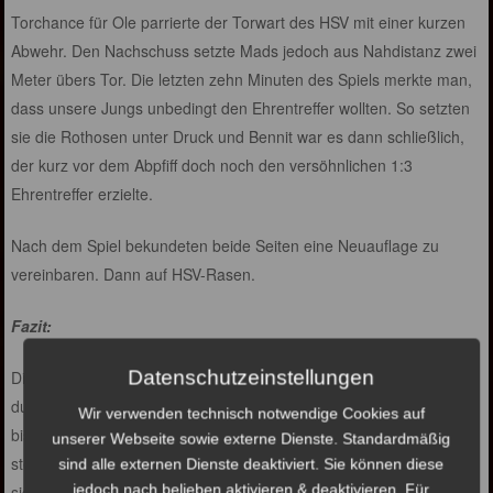
Torchance für Ole parrierte der Torwart des HSV mit einer kurzen
Abwehr. Den Nachschuss setzte Mads jedoch aus Nahdistanz zwei
Meter übers Tor. Die letzten zehn Minuten des Spiels merkte man,
dass unsere Jungs unbedingt den Ehrentreffer wollten. So setzten
sie die Rothosen unter Druck und Bennit war es dann schließlich,
der kurz vor dem Abpfiff doch noch den versöhnlichen 1:3
Ehrentreffer erzielte.
Nach dem Spiel bekundeten beide Seiten eine Neuauflage zu
vereinbaren. Dann auf HSV-Rasen.
Fazit:
Datenschutzeinstellungen
Die Zuschauer haben zwei konträre Halbzeiten gesehen. Bedingt
durch Schulferien und anderweitige Absagen konnte in 2019
Wir verwenden technisch notwendige Cookies auf
bislang leider noch nie die komplette Mannschaft auf dem Rasen
unserer Webseite sowie externe Dienste. Standardmäßig
stehen. Bei derartigen Umständen ist es für das Team nicht leicht,
sind alle externen Dienste deaktiviert. Sie können diese
jedoch nach belieben aktivieren & deaktivieren. Für
sich einzuspielen, und Sicherheit zu gewinnen.