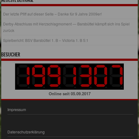
NEUESTE BEITRÄGE
Der letzte Pfiff auf dieser Seite – Danke für 9 Jahre 2009er!
Derby-Abschluss mit Herzschlagmoment — Barsbüttel kämpft sich ins Spiel
zurück
Spielbericht: BSV Barsbüttel 1. B – Victoria 1. B 5:1
BESUCHER
Online seit 05.09.2017
Impressum
Datenschutzerklärung