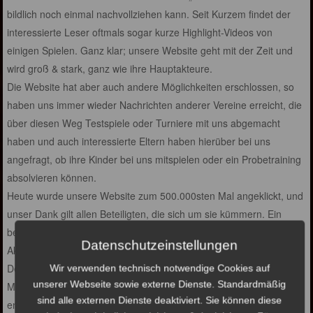
bildlich noch einmal nachvollziehen kann. Seit Kurzem findet der
interessierte Leser oftmals sogar kurze Highlight-Videos von
einigen Spielen. Ganz klar; unsere Website geht mit der Zeit und
wird groß & stark, ganz wie ihre Hauptakteure.
Die Website hat aber auch andere Möglichkeiten erschlossen, so
haben uns immer wieder Nachrichten anderer Vereine erreicht, die
über diesen Weg Testspiele oder Turniere mit uns abgemacht
haben und auch interessierte Eltern haben hierüber bei uns
angefragt, ob ihre Kinder bei uns mitspielen oder ein Probetraining
absolvieren können.
Heute wurde unsere Website zum 500.000sten Mal angeklickt, und
unser Dank gilt allen Beteiligten, die sich um sie kümmern. Ein
besonderes Dankeschön für die liebevolle Pflege und stete
Datenschutzeinstellungen
Aktualisierung unserer Website geht an Muharrem Demirci und
Dennis Dobberstein!
Wir verwenden technisch notwendige Cookies auf
unserer Webseite sowie externe Dienste. Standardmäßig
Muharrem hat für die Website das Layout und die Struktur
sind alle externen Dienste deaktiviert. Sie können diese
entwickelt, und pflegt zusammen mit Dennis regelmäßig sämtliche