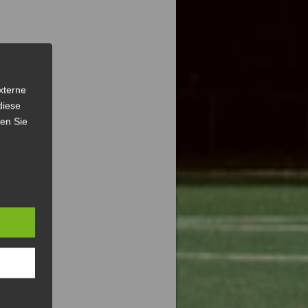
xterne
diese
sen Sie