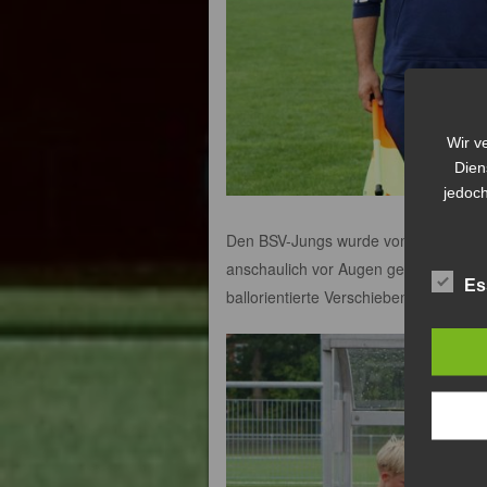
Wir v
Dien
jedoch
Den BSV-Jungs wurde vom Trainerteam 
anschaulich vor Augen geführt, wie s
Es
ballorientierte Verschieben der Mann