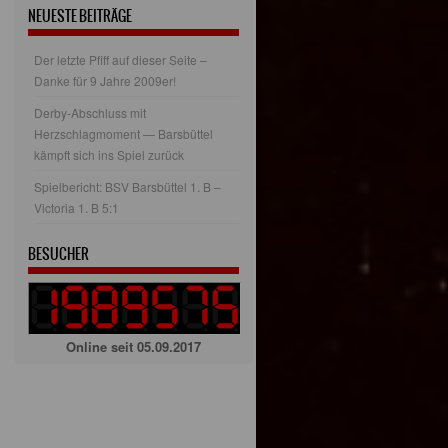
NEUESTE BEITRÄGE
Der letzte Pfiff auf dieser Seite –
Danke für 9 Jahre 2009er!
Derby-Abschluss mit
Herzschlagmoment — Barsbüttel
kämpft sich ins Spiel zurück
Spielbericht: BSV Barsbüttel 1. B –
Victoria 1. B 5:1
BESUCHER
Online seit 05.09.2017