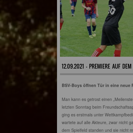
12.09.2021 - PREMIERE AUF DEM
BSV-Boys öffnen Tür in eine neue 
Man kann es getrost einen „Meilenste
letzten Sonntag beim Freundschaftsspi
ging es erstmals unter Wettkampfbedi
wartete auf alle Akteure, zwar nicht g
dem Spielfeld standen und sie nicht m