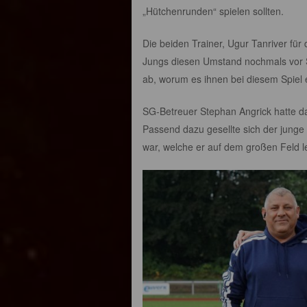
„Hütchenrunden“ spielen sollten.
Die beiden Trainer, Ugur Tanriver für
Jungs diesen Umstand nochmals vor S
ab, worum es ihnen bei diesem Spiel 
SG-Betreuer Stephan Angrick hatte das 
Passend dazu gesellte sich der junge S
war, welche er auf dem großen Feld le