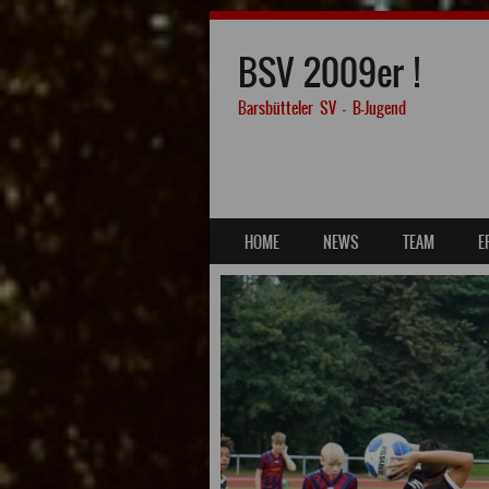
BSV 2009er !
Barsbütteler SV – B-Jugend
SKIP TO CONTENT
HOME
NEWS
TEAM
E
MENU