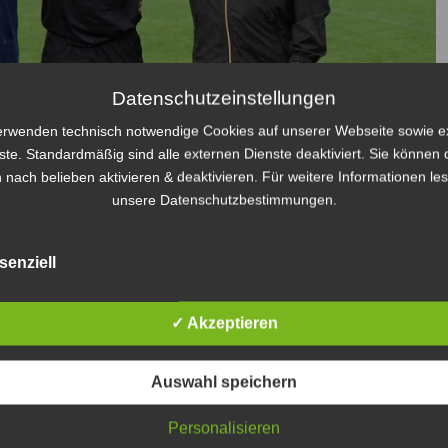
Datenschutzeinstellungen
erwenden technisch notwendige Cookies auf unserer Webseite sowie e
ste. Standardmäßig sind alle externen Dienste deaktiviert. Sie können 
 nach belieben aktivieren & deaktivieren. Für weitere Informationen le
unsere Datenschutzbestimmungen.
Rico Baltruschat und Jan Zillken vor dem Spiel an der Taktik-Tafel
ie die großen Räume besetzen sollten und wie weitreichend das
senziell
schaftsteile umgesetzt werden möge.
✓ Akzeptieren
Auswahl speichern
Personalisieren