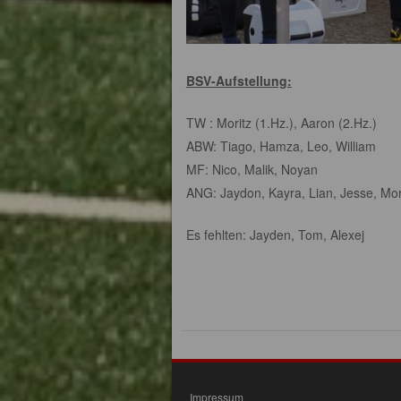
BSV-Aufstellung:
TW : Moritz (1.Hz.), Aaron (2.Hz.)
ABW: Tiago, Hamza, Leo, William
MF: Nico, Malik, Noyan
ANG: Jaydon, Kayra, Lian, Jesse, Mori
Es fehlten: Jayden, Tom, Alexej
Impressum