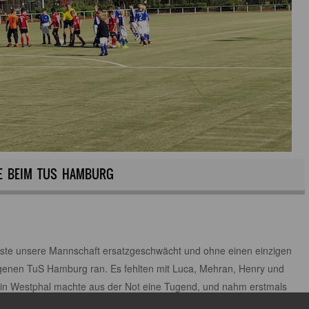
AGE BEIM TUS HAMBURG
sste unsere Mannschaft ersatzgeschwächt und ohne einen einzigen
genen TuS Hamburg ran. Es fehlten mit Luca, Mehran, Henry und
artin Westphal machte aus der Not eine Tugend, und nahm erstmals
ahin – ausser ein paar Trainingseinheiten – noch nie in einer