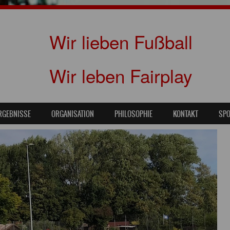
Wir lieben Fußball
Wir leben Fairplay
RGEBNISSE
ORGANISATION
PHILOSOPHIE
KONTAKT
SP