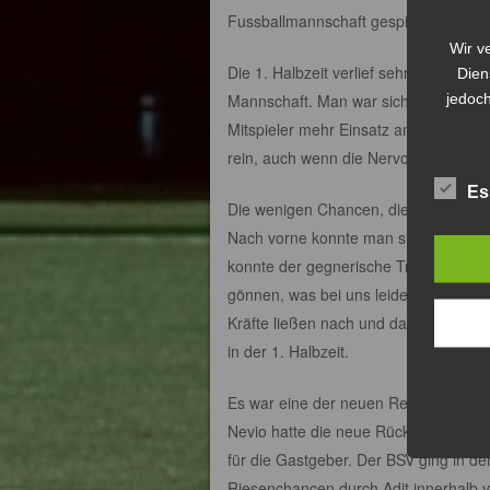
Fussballmannschaft gespielt.
Wir v
Die 1. Halbzeit verlief sehr ausgegli
Dien
jedoch
Mannschaft. Man war sich bewusst, da
Mitspieler mehr Einsatz an den Tag le
rein, auch wenn die Nervosität bei Ih
Es
Die wenigen Chancen, die zugelassen
Nach vorne konnte man sich auch die 
konnte der gegnerische Trainer mit 3
gönnen, was bei uns leider nicht mögl
Kräfte ließen nach und das Umschalten
in der 1. Halbzeit.
Es war eine der neuen Regeln, die da
Nevio hatte die neue Rückpassregel ni
für die Gastgeber. Der BSV ging in den
Riesenchancen durch Adit innerhalb v