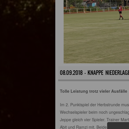
08.09.2018 - KNAPPE NIEDERL
Tolle Leistung trotz vieler Ausfälle
Im 2. Punktspiel der Herbstrunde mu
Wechselspieler beim noch ungeschla
Jeppe gleich vier Spieler. Trainer M
Abit und Ramzi mit. Beide hatten bis d