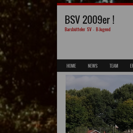
BSV 2009er !
Barsbütteler SV – B-Jugend
SKIP TO CONTENT
HOME
NEWS
TEAM
E
MENU