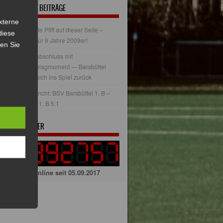
NEUESTE BEITRÄGE
xterne
Der letzte Pfiff auf dieser Seite –
diese
Danke für 9 Jahre 2009er!
sen Sie
Derby-Abschluss mit
Herzschlagmoment — Barsbüttel
kämpft sich ins Spiel zurück
Spielbericht: BSV Barsbüttel 1. B –
Victoria 1. B 5:1
BESUCHER
Online seit 05.09.2017