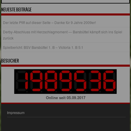
NEUESTE BEITRÄGE
Der letzte Pfiff auf dieser Seite – Danke für 9 Jahre 2009er!
Derby-Abschluss mit Herzschlagmoment — Barsbüttel kämpft sich ins Spiel
zurück
Spielbericht: BSV Barsbüttel 1. B – Victoria 1. B 5:1
BESUCHER
Online seit 05.09.2017
Impressum