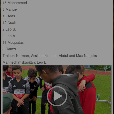
15 Mohammed
3 Manuel
13 Aras
12 Noah
2 Leo B.
6 Leo A.
16 Moquatas
8 Ramzi
Trainer: Norman, Assistenztrainer: Abdul und Max Naujoks
Mannschaftskapitän: Leo B.
Video-
Player