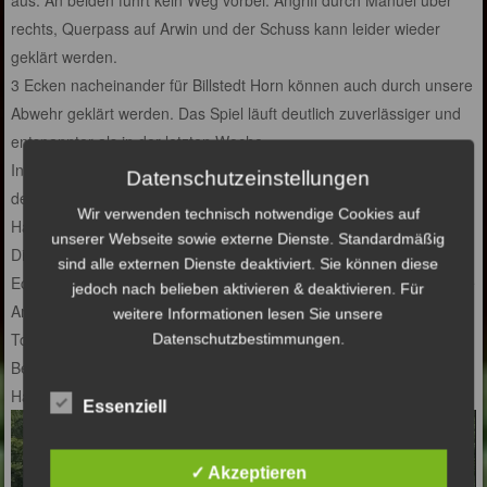
rechts, Querpass auf Arwin und der Schuss kann leider wieder
geklärt werden.
3 Ecken nacheinander für Billstedt Horn können auch durch unsere
Abwehr geklärt werden. Das Spiel läuft deutlich zuverlässiger und
entspannter als in der letzten Woche.
In der letzten Minute der ersten Halbzeit gelingt es Leo Bechtler
Datenschutzeinstellungen
den Ausgleich zu erzielen.
Wir verwenden technisch notwendige Cookies auf
Halbzeitstand: 1:1
unserer Webseite sowie externe Dienste. Standardmäßig
Die zweite Halbzeit beginnt pünktlich und der BSV kann gleich eine
sind alle externen Dienste deaktiviert. Sie können diese
Ecke herausspielen. Der BSV hält den Druck also aufrecht. Nächste
jedoch nach belieben aktivieren & deaktivieren. Für
Angriff, eingeleitet durch Arwin, gepasst auf Manuel der den
weitere Informationen lesen Sie unsere
Torwart umdribbeln kann zum 2:1.
Datenschutzbestimmungen.
Bei einem Angriff durch Billstedt Horn wird ein BSV Spieler an der
Hand getroffen so dass es „Elfmeter“ gibt. Ausgleich: 2:2
Essenziell
Video-
Player
✓ Akzeptieren