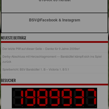
BSV@Facebook & Instagram
NEUESTE BEITRÄGE
Der letzte Pfiff auf dieser Seite – Danke für 9 Jahre 2009er!
Derby-Abschluss mit Herzschlagmoment — Barsbüttel kämpft sich ins Spiel
zurück
Spielbericht: BSV Barsbüttel 1. B – Victoria 1. B 5:1
BESUCHER