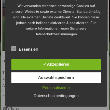
Wir verwenden technisch notwendige Cookies auf
unserer Webseite sowie externe Dienste. Standardmäßig
sind alle externen Dienste deaktiviert. Sie können diese
jedoch nach belieben aktivieren & deaktivieren. Für
weitere Informationen lesen Sie unsere
Datenschutzbestimmungen.
Essenziell
BSV-Aufstellung:
✓ Akzeptieren
TW : Jayden
Auswahl speichern
ABW: Leo, Moritz, Tiago, William, Malik
ANG: Kayra, Nico, Lian, Aaron, Noyan, Jaydon
Personalisieren
Datenschutzbedingungen
Es fehlten: Tom, Hamza, Alexej, Jesse
BSV-Tore: