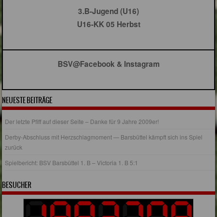
3.B-Jugend (U16)
U16-KK 05 Herbst
BSV@Facebook & Instagram
NEUESTE BEITRÄGE
Der letzte Pfiff auf dieser Seite – Danke für 9 Jahre 2009er!
Derby-Abschluss mit Herzschlagmoment — Barsbüttel kämpft sich ins Spiel
zurück
Spielbericht: BSV Barsbüttel 1. B – Victoria 1. B 5:1
BESUCHER