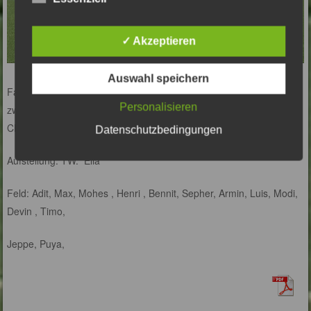
✓ Akzeptieren
Auswahl speichern
Fazit vom Spiel: Ohne eine eigene Torchance geschweige denn
Personalisieren
zwingende Strafraumszene waren unsere Jungs heute
Chancenlos.
Datenschutzbedingungen
Aufstellung: TW: Elia
Feld: Adit, Max, Mohes , Henri , Bennit, Sepher, Armin, Luis, Modi,
Devin , Timo,
Jeppe, Puya,