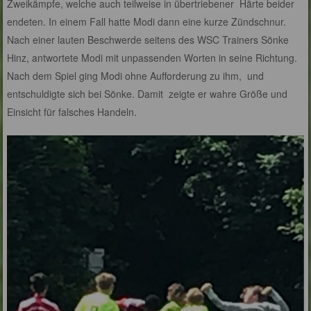
Zweikämpfe, welche auch teilweise in übertriebener Härte beider
endeten. In einem Fall hatte Modi dann eine kurze Zündschnur.
Nach einer lauten Beschwerde seitens des WSC Trainers Sönke
Hinz, antwortete Modi mit unpassenden Worten in seine Richtung.
Nach dem Spiel ging Modi ohne Aufforderung zu ihm, und
entschuldigte sich bei Sönke. Damit zeigte er wahre Größe und
Einsicht für falsches Handeln.