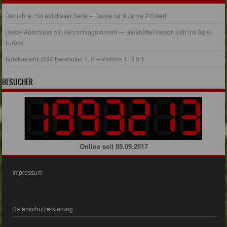
Der letzte Pfiff auf dieser Seite – Danke für 9 Jahre 2009er!
Derby-Abschluss mit Herzschlagmoment — Barsbüttel kämpft sich ins Spiel
zurück
Spielbericht: BSV Barsbüttel 1. B – Victoria 1. B 5:1
BESUCHER
Online seit 05.09.2017
Impressum
Datenschutzerklärung