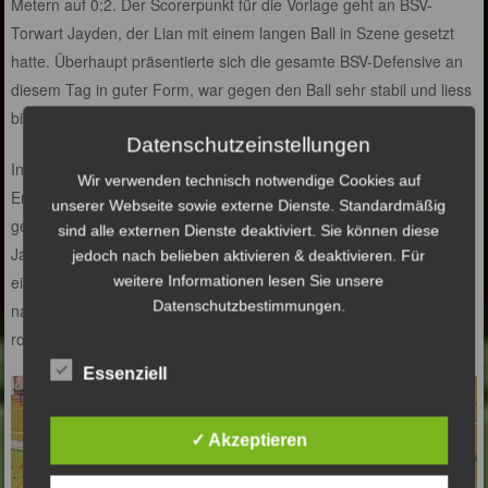
Metern auf 0:2. Der Scorerpunkt für die Vorlage geht an BSV-
Torwart Jayden, der Lian mit einem langen Ball in Szene gesetzt
hatte. Überhaupt präsentierte sich die gesamte BSV-Defensive an
diesem Tag in guter Form, war gegen den Ball sehr stabil und liess
bis auf ein paar Weitschüsse überhaupt rein gar nichts zu.
Datenschutzeinstellungen
In der zweiten Hälfte schraubte der Barsbütteler Nachwuchs das
Wir verwenden technisch notwendige Cookies auf
Ergebnis durch Tore von Jaydon, Malik und Nico noch auf 0:5 und
unserer Webseite sowie externe Dienste. Standardmäßig
gewann am Ende auch in der Höhe sehr verdient. Die BSV-Trainer
sind alle externen Dienste deaktiviert. Sie können diese
Jan Zillken und Rico Baltruschat waren unterm Strich absolut
jedoch nach belieben aktivieren & deaktivieren. Für
einverstanden mit der Leistung ihrer Mannschaft und freuten sich
weitere Informationen lesen Sie unsere
Datenschutzbestimmungen.
natürlich auch über die gelungene Premiere in den neuen weiss-
roten Trikots.
Essenziell
✓ Akzeptieren