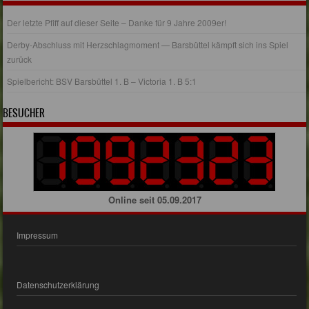
Der letzte Pfiff auf dieser Seite – Danke für 9 Jahre 2009er!
Derby-Abschluss mit Herzschlagmoment — Barsbüttel kämpft sich ins Spiel
zurück
Spielbericht: BSV Barsbüttel 1. B – Victoria 1. B 5:1
BESUCHER
Online seit 05.09.2017
Impressum
Datenschutzerklärung