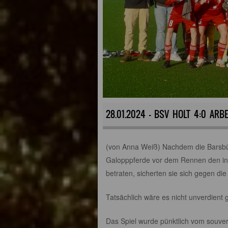
28.01.2024 - BSV HOLT 4:0 AR
(von Anna Weiß) Nachdem die Barsbüt
Galopppferde vor dem Rennen den in 
betraten, sicherten sie sich gegen die
Tatsächlich wäre es nicht unverdient 
Das Spiel wurde pünktlich vom souver