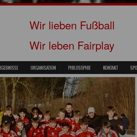
Wir lieben Fußball
Wir leben Fairplay
RGEBNISSE
ORGANISATION
PHILOSOPHIE
KONTAKT
SP