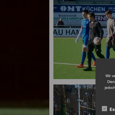
Wir v
Dien
jedoch
Es