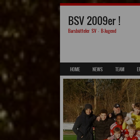
BSV 2009er !
Barsbütteler SV – B-Jugend
SKIP TO CONTENT
HOME
NEWS
TEAM
E
MENU