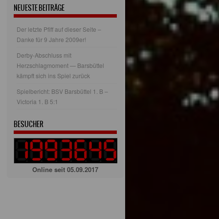
NEUESTE BEITRÄGE
Der letzte Pfiff auf dieser Seite –
Danke für 9 Jahre 2009er!
Derby-Abschluss mit
Herzschlagmoment — Barsbüttel
kämpft sich ins Spiel zurück
Spielbericht: BSV Barsbüttel 1. B –
Victoria 1. B 5:1
BESUCHER
Online seit 05.09.2017