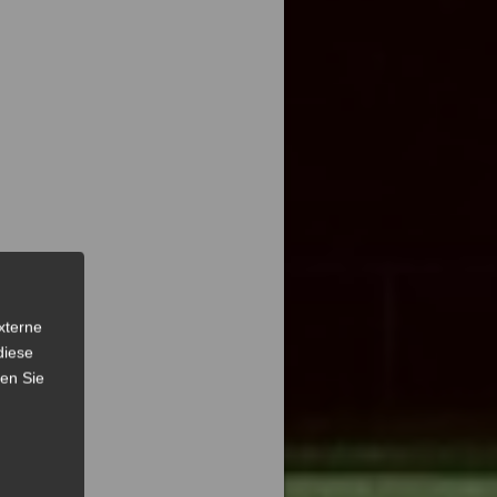
xterne
diese
sen Sie