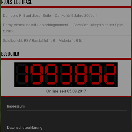
NEUESTE BEITRÄGE
Der letzte Pfiff auf dieser Seite – Danke für 9 Jahre 2009er!
Derby-Abschluss mit Herzschlagmoment — Barsbüttel kämpft sich ins Spiel
zurück
Spielbericht: BSV Barsbüttel 1. B – Victoria 1. B 5:1
BESUCHER
Online seit 05.09.2017
Impressum
Datenschutzerklärung