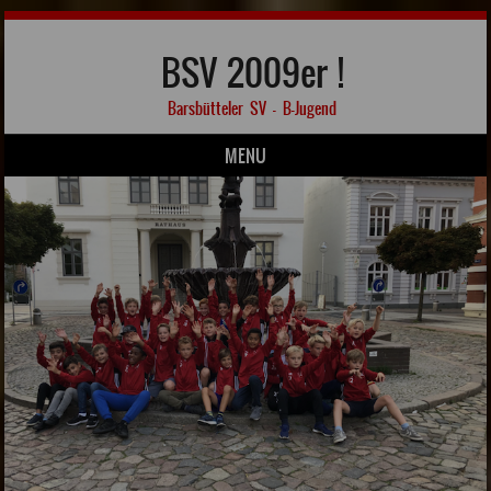
BSV 2009er !
Barsbütteler SV – B-Jugend
MENU
Skip to content