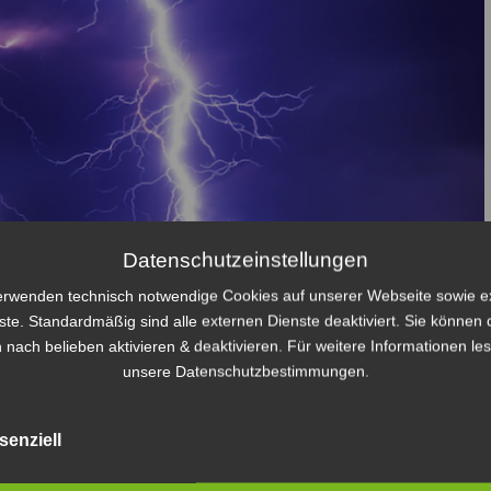
Datenschutzeinstellungen
erwenden technisch notwendige Cookies auf unserer Webseite sowie e
URNIER AM 1.MAI !
ste. Standardmäßig sind alle externen Dienste deaktiviert. Sie können 
 nach belieben aktivieren & deaktivieren. Für weitere Informationen le
unsere Datenschutzbestimmungen.
auf dem Rasenplatz des Helmut John Stadions zwei Blitzturniere
senziell
 Uhr. Mannschaften aus Hamburg, dem Kreis Stormarn und sogar aus