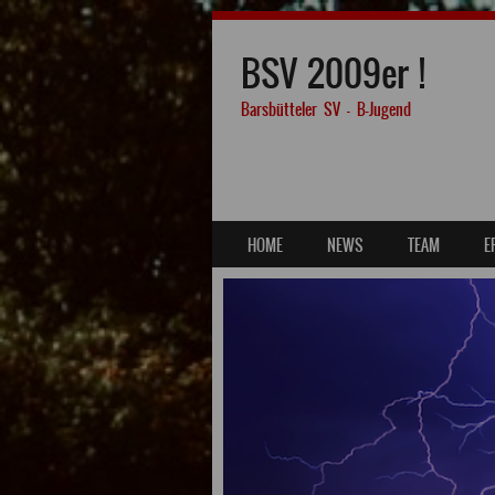
BSV 2009er !
Barsbütteler SV – B-Jugend
SKIP TO CONTENT
HOME
NEWS
TEAM
E
MENU