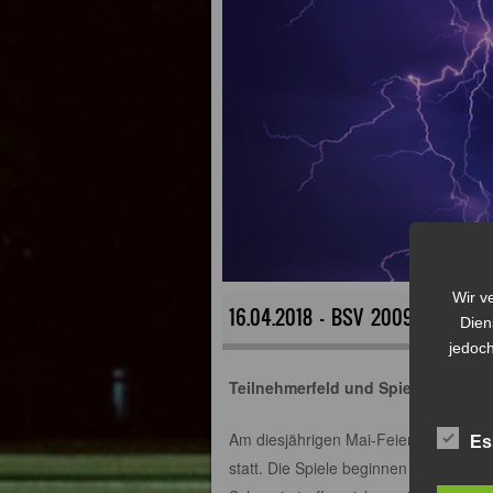
Wir v
16.04.2018 - BSV 2009ER BLITZT
Dien
jedoch
Teilnehmerfeld und Spielplan
Am diesjährigen Mai-Feiertag finden 
Es
statt. Die Spiele beginnen um 12:00