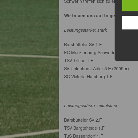
Schwerin treffen sich zu einem freun
Wir freuen uns auf folgende Teilne
Leistungsstärke: stark
Barsbütteler SV 1.F
FC Mecklenburg Schwerin 1.F
TSV Trittau 1.F
SV Uhlenhorst Adler 5.E (2009er)
SC Victoria Hamburg 1.F
Leistungsstärke: mittelstark
Barsbütteler SV 2.F
TSV Bargteheide 1.F
TuS Dassendorf 1.F