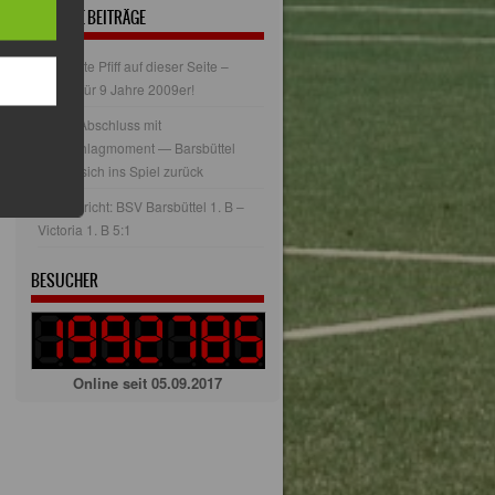
NEUESTE BEITRÄGE
Der letzte Pfiff auf dieser Seite –
Danke für 9 Jahre 2009er!
Derby-Abschluss mit
Herzschlagmoment — Barsbüttel
kämpft sich ins Spiel zurück
Spielbericht: BSV Barsbüttel 1. B –
Victoria 1. B 5:1
BESUCHER
Online seit 05.09.2017