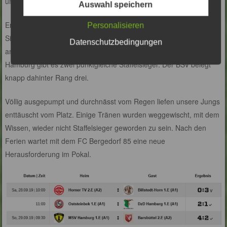
unsere BSV Boys.
Auswahl speichern
Erinnerungen an das letzte Jahr wurden wach, als in gleicher
Personalisieren
Situation der BSV im letzten Spiel von Einigkeit besiegt wurde, und
Datenschutzbedingungen
am Ende Platz drei belegte. Mit Oststeinbek und dem MSV
Hamburg gibt es zwei punktgleiche Staffelsieger. Der BSV belegt
knapp dahinter Rang drei.
Völlig ausgepumpt und durchnässt vom Regen liefen unsere Jungs
enttäuscht vom Platz. Einige Tränen wurden weggewischt, mit dem
Wissen, wieder nicht Staffelsieger geworden zu sein. Nach den
Ferien wartet mit dem FC Bergedorf 85 eine neue
Herausforderung im Pokal.