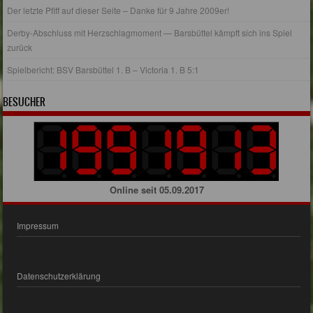
Der letzte Pfiff auf dieser Seite – Danke für 9 Jahre 2009er!
Derby-Abschluss mit Herzschlagmoment — Barsbüttel kämpft sich ins Spiel
zurück
Spielbericht: BSV Barsbüttel 1. B – Victoria 1. B 5:1
BESUCHER
Online seit 05.09.2017
Impressum
Datenschutzerklärung