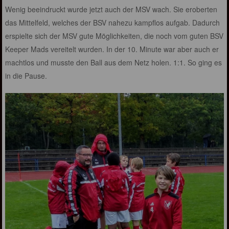
Wenig beeindruckt wurde jetzt auch der MSV wach. Sie eroberten
das Mittelfeld, welches der BSV nahezu kampflos aufgab. Dadurch
erspielte sich der MSV gute Möglichkeiten, die noch vom guten BSV
Keeper Mads vereitelt wurden. In der 10. Minute war aber auch er
machtlos und musste den Ball aus dem Netz holen. 1:1. So ging es
in die Pause.