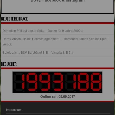
NEUESTE BEITRÄGE
Der letzte Pfiff auf dieser Seite – Danke für 9 Jahre 2009er!
Derby-Abschluss mit Herzschlagmoment — Barsbüttel kämpft sich ins Spiel
zurück
Spielbericht: BSV Barsbüttel 1. B – Victoria 1. B 5:1
BESUCHER
Online seit 05.09.2017
Impressum