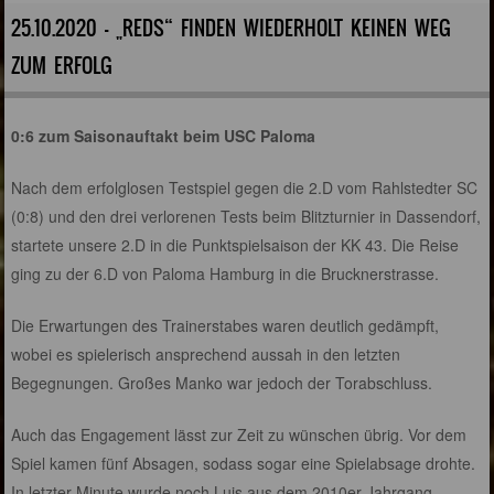
25.10.2020 - „REDS“ FINDEN WIEDERHOLT KEINEN WEG
ZUM ERFOLG
0:6 zum Saisonauftakt beim USC Paloma
Nach dem erfolglosen Testspiel gegen die 2.D vom Rahlstedter SC
(0:8) und den drei verlorenen Tests beim Blitzturnier in Dassendorf,
startete unsere 2.D in die Punktspielsaison der KK 43. Die Reise
ging zu der 6.D von Paloma Hamburg in die Brucknerstrasse.
Die Erwartungen des Trainerstabes waren deutlich gedämpft,
wobei es spielerisch ansprechend aussah in den letzten
Begegnungen. Großes Manko war jedoch der Torabschluss.
Auch das Engagement lässt zur Zeit zu wünschen übrig. Vor dem
Spiel kamen fünf Absagen, sodass sogar eine Spielabsage drohte.
In letzter Minute wurde noch Luis aus dem 2010er Jahrgang