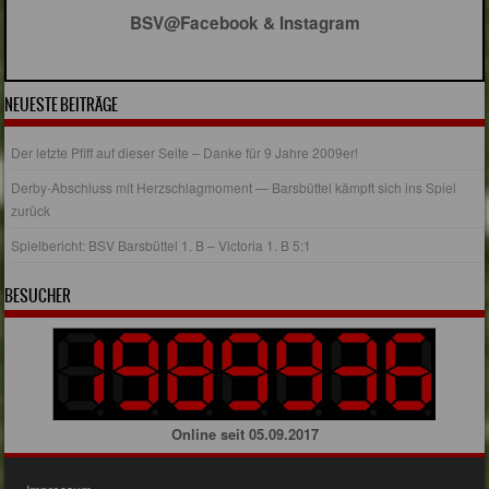
BSV@Facebook & Instagram
NEUESTE BEITRÄGE
Der letzte Pfiff auf dieser Seite – Danke für 9 Jahre 2009er!
Derby-Abschluss mit Herzschlagmoment — Barsbüttel kämpft sich ins Spiel
zurück
Spielbericht: BSV Barsbüttel 1. B – Victoria 1. B 5:1
BESUCHER
Online seit 05.09.2017