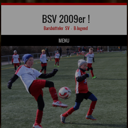
BSV 2009er !
Barsbütteler SV – B-Jugend
MENU
Skip to content