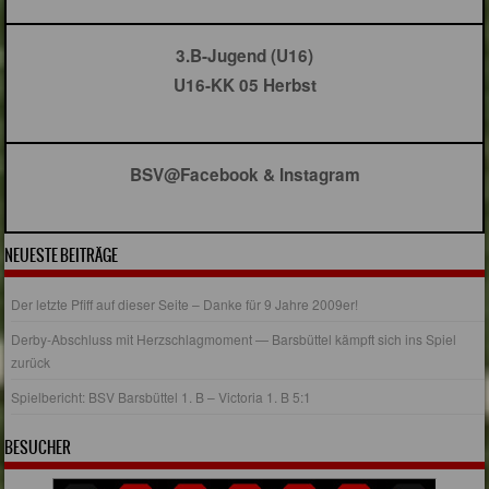
3.B-Jugend (U16)
U16-KK 05 Herbst
BSV@Facebook & Instagram
NEUESTE BEITRÄGE
Der letzte Pfiff auf dieser Seite – Danke für 9 Jahre 2009er!
Derby-Abschluss mit Herzschlagmoment — Barsbüttel kämpft sich ins Spiel
zurück
Spielbericht: BSV Barsbüttel 1. B – Victoria 1. B 5:1
BESUCHER