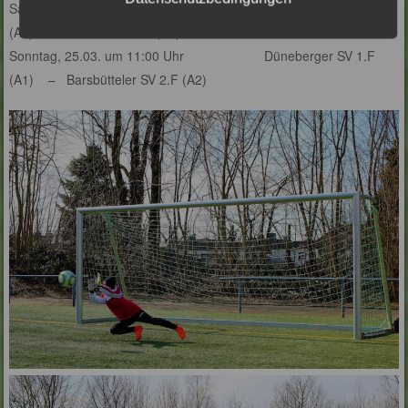
Samstag, 24.03. um 13:00 Uhr Barsbütteler SV 1.F
(A1) – SC Wentorf 1.F (A1)
Sonntag, 25.03. um 11:00 Uhr Düneberger SV 1.F
(A1) – Barsbütteler SV 2.F (A2)