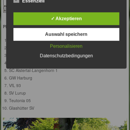
Essenziell
✓ Akzeptieren
Platzierungen beim Airport Cup 2018
Auswahl speichern
Barsbütteler SV
Personalisieren
SC Alstertal-Langenhorn 2
SVNA
Datenschutzbedingungen
SG Eppendorf GB
SC Alstertal-Langenhorn 1
GW Harburg
VfL 93
SV Lurup
Teutonia 05
Glashütter SV