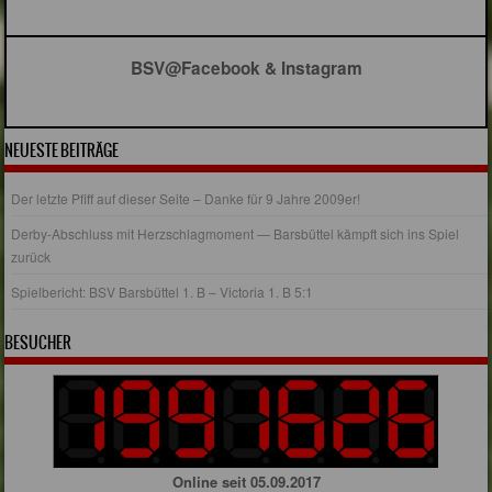
BSV@Facebook & Instagram
NEUESTE BEITRÄGE
Der letzte Pfiff auf dieser Seite – Danke für 9 Jahre 2009er!
Derby-Abschluss mit Herzschlagmoment — Barsbüttel kämpft sich ins Spiel
zurück
Spielbericht: BSV Barsbüttel 1. B – Victoria 1. B 5:1
BESUCHER
Online seit 05.09.2017