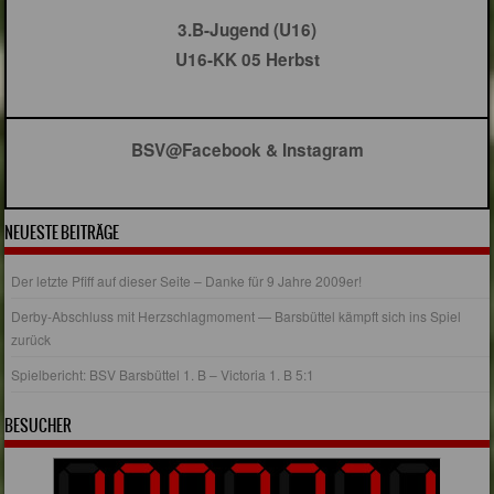
3.B-Jugend (U16)
U16-KK 05 Herbst
BSV@Facebook & Instagram
NEUESTE BEITRÄGE
Der letzte Pfiff auf dieser Seite – Danke für 9 Jahre 2009er!
Derby-Abschluss mit Herzschlagmoment — Barsbüttel kämpft sich ins Spiel
zurück
Spielbericht: BSV Barsbüttel 1. B – Victoria 1. B 5:1
BESUCHER