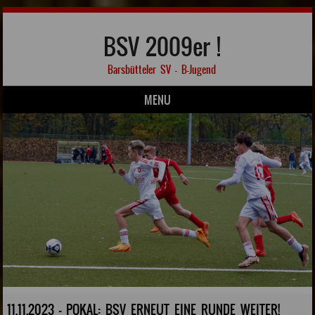
BSV 2009er !
Barsbütteler SV – B-Jugend
MENU
Skip to content
11.11.2023 - POKAL: BSV ERNEUT EINE RUNDE WEITER!