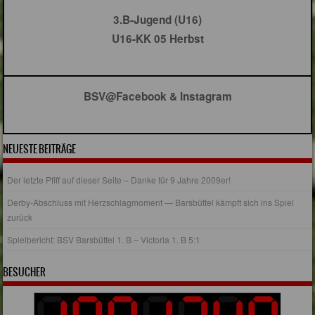
3.B-Jugend (U16)
U16-KK 05 Herbst
BSV@Facebook & Instagram
NEUESTE BEITRÄGE
Der letzte Pfiff auf dieser Seite – Danke für 9 Jahre 2009er!
Derby-Abschluss mit Herzschlagmoment — Barsbüttel kämpft sich ins Spiel
zurück
Spielbericht: BSV Barsbüttel 1. B – Victoria 1. B 5:1
BESUCHER