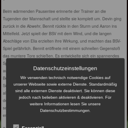
Beim wärmenden Pausentee erinnerte der Trainer an die
Tugenden der Mannschaft und stellte sie komplett um. Devin ging
zurück in die Abwehr, Bennit rückte in den Sturm und Aaron ins
Mittelfeld. Jetzt spielt der BSV mit dem Wind, und die langen
Abschläge von Elia erzielten ihre Wirkung, und machten das BSV-
Spiel gefährlich. Bennit eröffnete mit einem schnellen Gegenstoß
das muntere Tore schießen. Es entwickelte sich ein spannendes
Spiel, bei dem Jesse mit einem schönen Schuß von links zum 2:2
Datenschutzeinstellungen
ausglich. In der Folge gab es Torraumszenen auf beiden Seiten.
Bennit konnte noch dreimal knipsen, und Aaron auch – mit einem
Wir verwenden technisch notwendige Cookies auf
unserer Webseite sowie externe Dienste. Standardmäßig
Superschuß von links – seine solide Leistung krönen. Zur Freude
sind alle externen Dienste deaktiviert. Sie können diese
aller konnte Mathis einen Abpraller des Torhüters von Eichede mit
jedoch nach belieben aktivieren & deaktivieren. Für
dem Knie versenken zum 7:5 Endstand. Am meisten war Mathis
weitere Informationen lesen Sie unsere
selber überrascht, des eher seltenen Umstandes, ein Tor zu
Datenschutzbestimmungen.
erzielen. Klasse Mathis, weiter so !