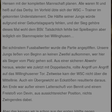
Hensen mit der kompletten Mannschaft planen. Alle waren fit und
heiß auf das Derby. Im Vorfeld übte sich der WSC – Trainer im
gekonnten Understatement. Die Hälfte seiner Jungs würde
aufgrund einer Geburtstagsparty fehlen, und der Sieg gehöre
dieses Mal wohl dem BSV. Tatsächlich fehlte bei Spielbeginn aber
lediglich ein Stammspieler bei Willinghusen…
Bei schönstem Fussballwetter wurde die Partie angepfiffen. Unsere
Jungs ließen von Beginn an keinen Zweifel aufkommen, wer hier
als Sieger vom Platz gehen soll. Aus einer sicheren Abwehr
heraus, wieder wie zuletzt mit Doppelsechs, rollte Angriff um Angriff
auf das Willinghusener Tor. Zeitweise kam der WSC nicht über die
Mittellinie. Auch ein Übergewicht an Eckstößen resultierte daraus.
Am Ende war außer einem Lattenschuß von Bennit und einem
Freistoß von Devin, aus aussichtsreicher Position, nichts
Zwingendes dabei.
Aber das kennen wir ja schon aus der ersten Hälfte gegen