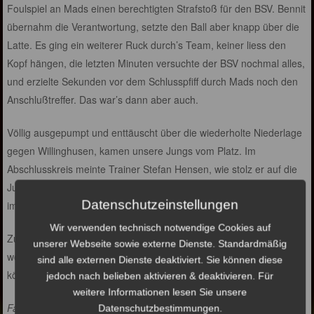
Foulspiel an Mads einen berechtigten Strafstoß für den BSV. Bennit
übernahm die Verantwortung, setzte den Ball aber knapp über die
Latte. Es ging ein weiterer Ruck durch’s Team, keiner liess den
Kopf hängen, die letzten Minuten versuchte der BSV nochmal alles,
und erzielte Sekunden vor dem Schlusspfiff durch Mads noch den
Anschlußtreffer. Das war’s dann aber auch.
Völlig ausgepumpt und enttäuscht über die wiederholte Niederlage
gegen Willinghusen, kamen unsere Jungs vom Platz. Im
Abschlusskreis meinte Trainer Stefan Hensen, wie stolz er auf die
Jungs sei. Nicht das Resultat sondern die Spielweise hatte ihm
Datenschutzeinstellungen
imponiert.
Wir verwenden technisch notwendige Cookies auf
Zu den auffälligsten Spielern gehörte wieder einmal Bennit, der
unserer Webseite sowie externe Dienste. Standardmäßig
wohl jeden Zentimeter des Platzes beackert hatte, und viel an
sind alle externen Dienste deaktiviert. Sie können diese
körperlicher Härte in seinen Zweikämpfen einstecken musste.
jedoch nach belieben aktivieren & deaktivieren. Für
weitere Informationen lesen Sie unsere
Fazit des Spiels:
Datenschutzbestimmungen.