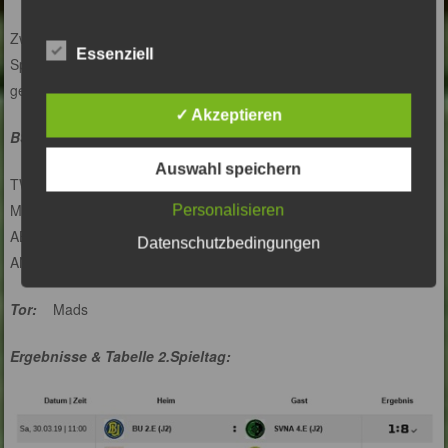
Zwei Mannschaften auf Augenhöhe. Wie schon die letzten Spiele
Essenziell
Spannung pur, und am Ende gewinnt Willinghusen. Immer wieder
gern gesehene Gäste und angenehme Gästefans.
✓ Akzeptieren
BSV-Aufstellung:
Auswahl speichern
TW: Timo
MF: Bennit, Devin, Mads, Mathis
Personalisieren
ABW: Elia, Henri, Mohes
Datenschutzbedingungen
ANG: Ole
Tor:
Mads
Ergebnisse & Tabelle 2.Spieltag: