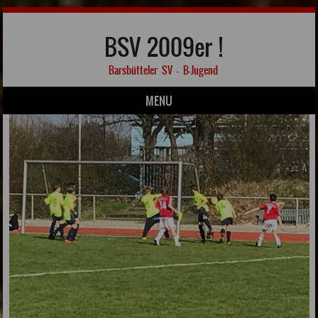
BSV 2009er !
Barsbütteler SV – B-Jugend
MENU
Skip to content