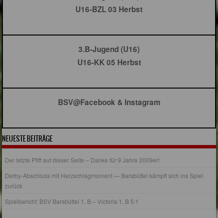
U16-BZL 03 Herbst
3.B-Jugend (U16)
U16-KK 05 Herbst
BSV@Facebook & Instagram
NEUESTE BEITRÄGE
Der letzte Pfiff auf dieser Seite – Danke für 9 Jahre 2009er!
Derby-Abschluss mit Herzschlagmoment — Barsbüttel kämpft sich ins Spiel
zurück
Spielbericht: BSV Barsbüttel 1. B – Victoria 1. B 5:1