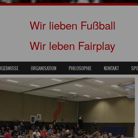
Wir lieben Fußball
Wir leben Fairplay
RGEBNISSE
ORGANISATION
PHILOSOPHIE
KONTAKT
SP