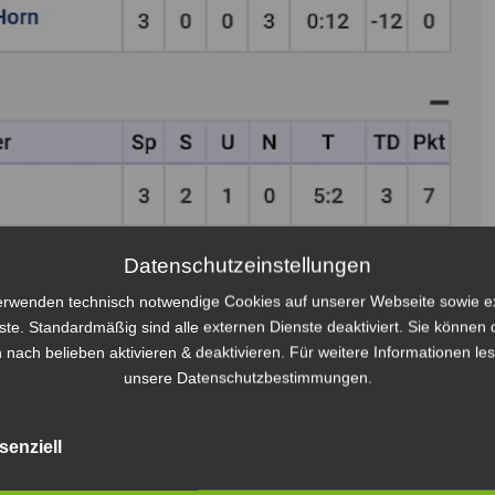
Datenschutzeinstellungen
erwenden technisch notwendige Cookies auf unserer Webseite sowie e
ste. Standardmäßig sind alle externen Dienste deaktiviert. Sie können 
 nach belieben aktivieren & deaktivieren. Für weitere Informationen le
unsere Datenschutzbestimmungen.
senziell
nd es sollte nun doch „nur“ um Platz Fünf gehen. So manche Träne
rden. Vor allem Leo hatte sich an alter Wirkungsstätte viel