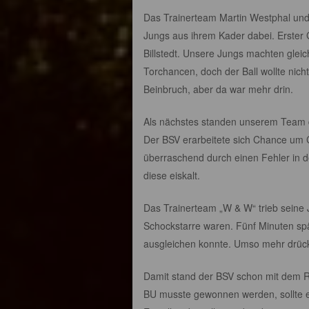
Das Trainerteam Martin Westphal und
Jungs aus ihrem Kader dabei. Erster
Billstedt. Unsere Jungs machten gleic
Torchancen, doch der Ball wollte nicht
Beinbruch, aber da war mehr drin.
Als nächstes standen unserem Team d
Der BSV erarbeitete sich Chance um 
überraschend durch einen Fehler in d
diese eiskalt.
Das Trainerteam „W & W“ trieb seine 
Schockstarre waren. Fünf Minuten spä
ausgleichen konnte. Umso mehr drückt
Damit stand der BSV schon mit dem Rü
BU musste gewonnen werden, sollte es