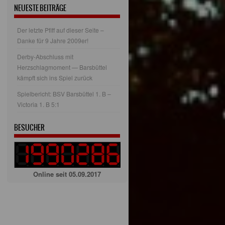
NEUESTE BEITRÄGE
Der letzte Pfiff auf dieser Seite –
Danke für 9 Jahre 2009er!
Derby-Abschluss mit
Herzschlagmoment — Barsbüttel
kämpft sich ins Spiel zurück
Spielbericht: BSV Barsbüttel 1. B –
Victoria 1. B 5:1
BESUCHER
Online seit 05.09.2017