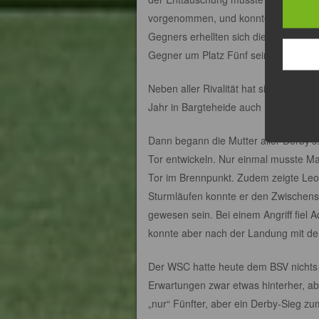
vorgenommen, und konnte seine Enttä
Gegners erhellten sich die Mienen uns
Gegner um Platz Fünf sein.
Neben aller Rivalität hat sich über 
Jahr in Bargteheide auch Freundschaft
Dann begann die Mutter aller Derby’s.
Tor entwickeln. Nur einmal musste Ma
Tor im Brennpunkt. Zudem zeigte Leo 
Sturmläufen konnte er den Zwischensta
gewesen sein. Bei einem Angriff fie
konnte aber nach der Landung mit der 
Der WSC hatte heute dem BSV nichts 
Erwartungen zwar etwas hinterher, ab
„nur“ Fünfter, aber ein Derby-Sieg zum