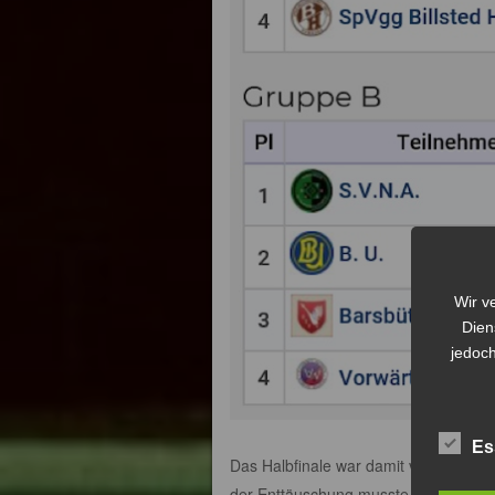
Wir v
Dien
jedoch
Es
Das Halbfinale war damit verfehlt, u
der Enttäuschung musste getrocknet we