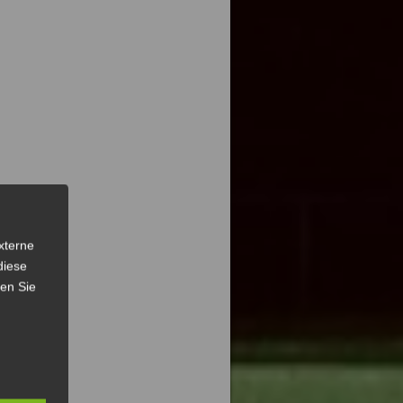
xterne
diese
sen Sie