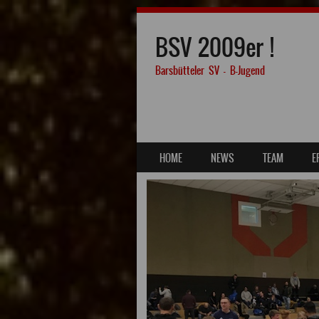
BSV 2009er !
Barsbütteler SV – B-Jugend
SKIP TO CONTENT
HOME
NEWS
TEAM
E
MENU