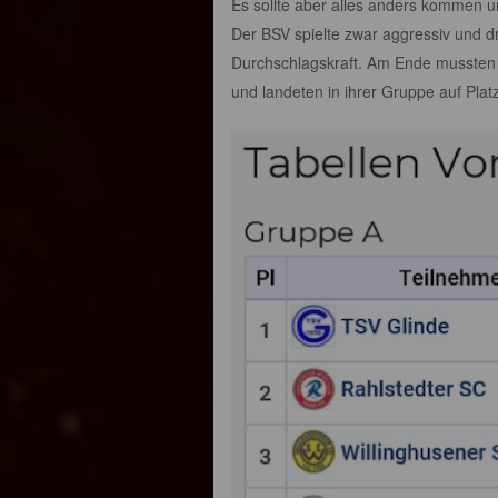
Es sollte aber alles anders kommen 
Der BSV spielte zwar aggressiv und dr
Durchschlagskraft. Am Ende mussten 
und landeten in ihrer Gruppe auf Platz