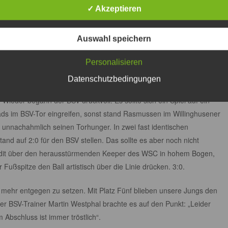
✓ Akzeptieren
uschung nicht verbergen. Erst mit Bekanntwerden des nächsten
erer Jungs. Mit dem Willinghusener SC sollte ein Dauerrivale unser
Auswahl speichern
Personalisieren
viele Begegnungen und das Spielgemeinschaftsabenteuer vom letzten
 entwickelt.
Datenschutzbedingungen
 Wieder begann der BSV druckvoll. Es sollte sich ein Spiel auf ein
ds im BSV-Tor eingreifen, sonst stand Rasmussen im Willinghusener
unnachahmlich seinen Torhunger. In zwei fast identischen
nd auf 2:0 für den BSV stellen. Das sollte es aber noch nicht
l Adit über den herausstürmenden Keeper des WSC in hohem Bogen,
Fußspitze den Ball artistisch über die Linie drücken. 3:0.
mehr entgegen zu setzen. Mit Platz Fünf blieben unsere Jungs den
er BSV-Trainer Martin Westphal brachte es auf den Punkt: „Leider
 Abschluss ist immer tröstlich“.