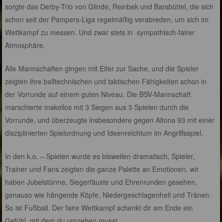
sorgte das Derby-Trio von Glinde, Reinbek und Barsbüttel, die sich
schon seit der Pampers-Liga regelmäßig verabreden, um sich im
Wettkampf zu messen. Und zwar stets in sympathisch-fairer
Atmosphäre.
Alle Mannschaften gingen mit Eifer zur Sache, und die Spieler
zeigten ihre balltechnischen und taktischen Fähigkeiten schon in
der Vorrunde auf einem guten Niveau. Die BSV-Mannschaft
marschierte makellos mit 3 Siegen aus 3 Spielen durch die
Vorrunde, und überzeugte insbesondere gegen Altona 93 mit einer
disziplinierten Spielordnung und Ideenreichtum im Angriffsspiel.
In den k.o. – Spielen wurde es bisweilen dramatisch, Spieler,
Trainer und Fans zeigten die ganze Palette an Emotionen, wir
haben Jubelstürme, Siegerfäuste und Ehrenrunden gesehen,
genauso wie hängende Köpfe, Niedergeschlagenheit und Tränen.
So ist Fußball. Der faire Wettkampf schenkt dir am Ende ein
Gefühl, mit dem du umgehen musst.