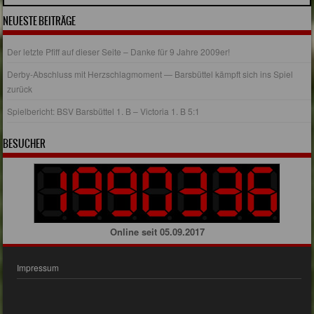
NEUESTE BEITRÄGE
Der letzte Pfiff auf dieser Seite – Danke für 9 Jahre 2009er!
Derby-Abschluss mit Herzschlagmoment — Barsbüttel kämpft sich ins Spiel
zurück
Spielbericht: BSV Barsbüttel 1. B – Victoria 1. B 5:1
BESUCHER
Online seit 05.09.2017
Impressum