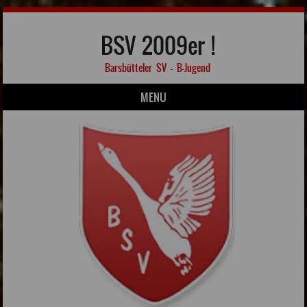
BSV 2009er !
Barsbütteler SV – B-Jugend
MENU
Skip to content