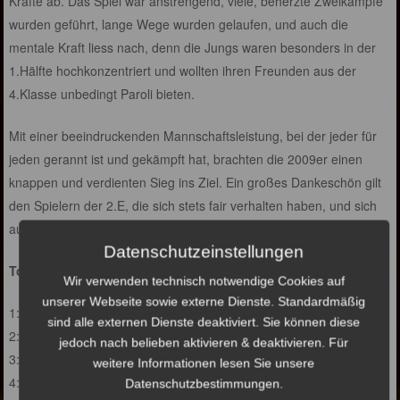
Kräfte ab. Das Spiel war anstrengend, viele, beherzte Zweikämpfe
wurden geführt, lange Wege wurden gelaufen, und auch die
mentale Kraft liess nach, denn die Jungs waren besonders in der
1.Hälfte hochkonzentriert und wollten ihren Freunden aus der
4.Klasse unbedingt Paroli bieten.
Mit einer beeindruckenden Mannschaftsleistung, bei der jeder für
jeden gerannt ist und gekämpft hat, brachten die 2009er einen
knappen und verdienten Sieg ins Ziel. Ein großes Dankeschön gilt
den Spielern der 2.E, die sich stets fair verhalten haben, und sich
auch in der Niederlage sportlich präsentierten.
Datenschutzeinstellungen
Tore:
Wir verwenden technisch notwendige Cookies auf
unserer Webseite sowie externe Dienste. Standardmäßig
1:0 Lian
sind alle externen Dienste deaktiviert. Sie können diese
2:0 Moritz
jedoch nach belieben aktivieren & deaktivieren. Für
3:0 Lian
weitere Informationen lesen Sie unsere
4:0 Jesse
Datenschutzbestimmungen.