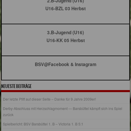
2.B-Jugend (U16)
U16-BZL 03 Herbst
3.B-Jugend (U16)
U16-KK 05 Herbst
BSV@Facebook & Instagram
NEUESTE BEITRÄGE
Der letzte Pfiff auf dieser Seite – Danke für 9 Jahre 2009er!
Derby-Abschluss mit Herzschlagmoment — Barsbüttel kämpft sich ins Spiel
zurück
Spielbericht: BSV Barsbüttel 1. B – Victoria 1. B 5:1