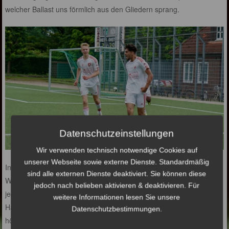
welcher Ballast uns förmlich aus den Gliedern sprang.
Datenschutzeinstellungen
Wir verwenden technisch notwendige Cookies auf
unserer Webseite sowie externe Dienste. Standardmäßig
In der Halbzeit lag der Fokus darauf, keinen Deut nachzugeben!
sind alle externen Dienste deaktiviert. Sie können diese
Wir schworen uns ein, dass es weiterhin alles braucht, um die um
jedoch nach belieben aktivieren & deaktivieren. Für
jeden Zentimeter kämpfenden VFLer zu bespielen. Nach der
weitere Informationen lesen Sie unsere
Halbzeit mussten hüben wie drüben ein paar Torabschlüsse in
Datenschutzbestimmungen.
höchster Not geklärt werden.