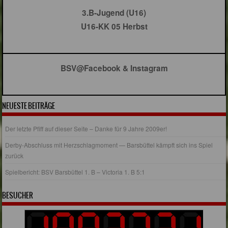
3.B-Jugend (U16)
U16-KK 05 Herbst
BSV@Facebook & Instagram
NEUESTE BEITRÄGE
Der letzte Pfiff auf dieser Seite – Danke für 9 Jahre 2009er!
Derby-Abschluss mit Herzschlagmoment — Barsbüttel kämpft sich ins Spiel
zurück
Spielbericht: BSV Barsbüttel 1. B – Victoria 1. B 5:1
BESUCHER