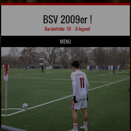
BSV 2009er !
Barsbütteler SV – B-Jugend
MENU
Skip to content