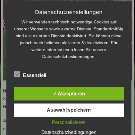
Datenschutzeinstellungen
Wir verwenden technisch notwendige Cookies auf
unserer Webseite sowie externe Dienste. Standardmäßig
sind alle externen Dienste deaktiviert. Sie können diese
jedoch nach belieben aktivieren & deaktivieren. Für
weitere Informationen lesen Sie unsere
Datenschutzbestimmungen.
Essenziell
Nun kam es im weiteren Verlauf zu einer außergewöhnlichen
✓ Akzeptieren
Situation, denn der BSV-Torwart sah durch ein reflexartiges
Handspiel außerhalb des Strafraumes leider rot.
Auswahl speichern
Jannis, der vorherige Torschütze, kannte sich nun schon gut mit
Personalisieren
dem „TOR“ aus, zog sich somit das Laibchen und die Handschuhe
Datenschutzbedingungen