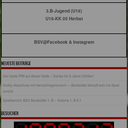
3.B-Jugend (U16)
U16-KK 05 Herbst
BSV@Facebook & Instagram
NEUESTE BEITRÄGE
Der letzte Pfiff auf dieser Seite – Danke für 9 Jahre 2009er!
Derby-Abschluss mit Herzschlagmoment — Barsbüttel kämpft sich ins Spiel
zurück
Spielbericht: BSV Barsbüttel 1. B – Victoria 1. B 5:1
BESUCHER