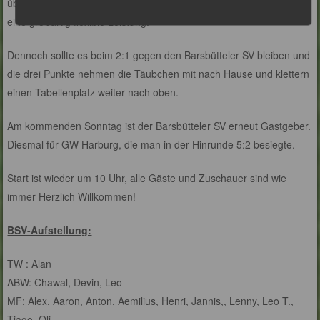
über und stellte sich in ebendieses. An ihm kam kein Ball vorbei,
eine großartig flexible Leistung.
Dennoch sollte es beim 2:1 gegen den Barsbütteler SV bleiben und
die drei Punkte nehmen die Täubchen mit nach Hause und klettern
einen Tabellenplatz weiter nach oben.
Am kommenden Sonntag ist der Barsbütteler SV erneut Gastgeber.
Diesmal für GW Harburg, die man in der Hinrunde 5:2 besiegte.
Start ist wieder um 10 Uhr, alle Gäste und Zuschauer sind wie
immer Herzlich Willkommen!
BSV-Aufstellung:
TW : Alan
ABW: Chawal, Devin, Leo
MF: Alex, Aaron, Anton, Aemilius, Henri, Jannis,, Lenny, Leo T.,
Tiago, Oli