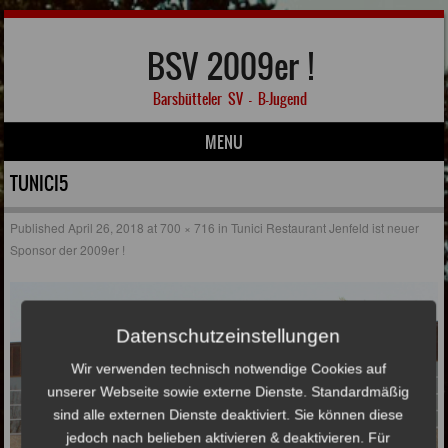
BSV 2009er !
Barsbütteler SV – B-Jugend
MENU
Skip to content
TUNICI5
Published
April 26, 2018
at
700 × 716
in
Tunici Restaurant Jenfeld ist neuer
Sponsor der 2009er !
Datenschutzeinstellungen
Wir verwenden technisch notwendige Cookies auf
unserer Webseite sowie externe Dienste. Standardmäßig
sind alle externen Dienste deaktiviert. Sie können diese
jedoch nach belieben aktivieren & deaktivieren. Für