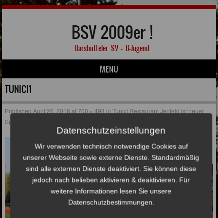
BSV 2009er !
Barsbütteler SV – B-Jugend
MENU
Skip to content
TUNICI1
Published
April 26, 2018
at
700 × 498
in
Tunici Restaurant Jenfeld ist neuer
Sponsor der 2009er !
Datenschutzeinstellungen
Wir verwenden technisch notwendige Cookies auf
unserer Webseite sowie externe Dienste. Standardmäßig
sind alle externen Dienste deaktiviert. Sie können diese
jedoch nach belieben aktivieren & deaktivieren. Für
weitere Informationen lesen Sie unsere
Datenschutzbestimmungen.