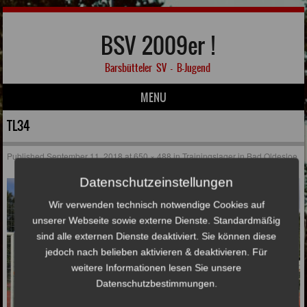
BSV 2009er !
Barsbütteler SV – B-Jugend
MENU
Skip to content
TL34
Published
September 11, 2018
at
650 × 488
in
Trainingslager in Bad Oldesloe
Datenschutzeinstellungen
Wir verwenden technisch notwendige Cookies auf
unserer Webseite sowie externe Dienste. Standardmäßig
sind alle externen Dienste deaktiviert. Sie können diese
jedoch nach belieben aktivieren & deaktivieren. Für
weitere Informationen lesen Sie unsere
Datenschutzbestimmungen.