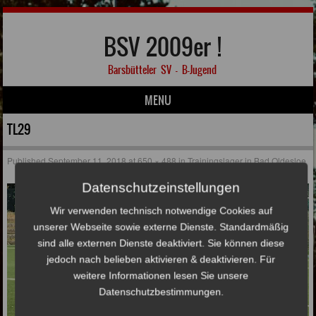
BSV 2009er !
Barsbütteler SV – B-Jugend
MENU
Skip to content
TL29
Published
September 11, 2018
at
650 × 488
in
Trainingslager in Bad Oldesloe
Datenschutzeinstellungen
Wir verwenden technisch notwendige Cookies auf
unserer Webseite sowie externe Dienste. Standardmäßig
sind alle externen Dienste deaktiviert. Sie können diese
jedoch nach belieben aktivieren & deaktivieren. Für
weitere Informationen lesen Sie unsere
Datenschutzbestimmungen.