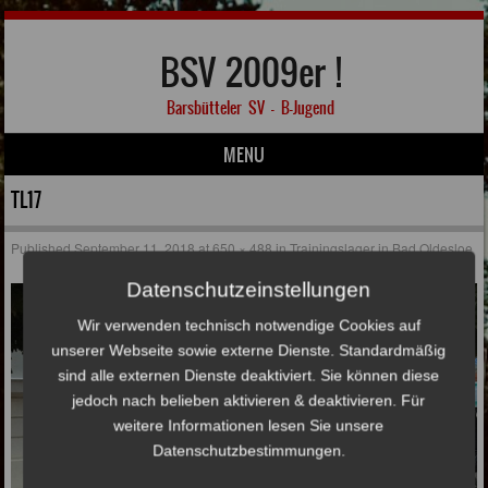
BSV 2009er !
Barsbütteler SV – B-Jugend
MENU
Skip to content
TL17
Published
September 11, 2018
at
650 × 488
in
Trainingslager in Bad Oldesloe
Datenschutzeinstellungen
Wir verwenden technisch notwendige Cookies auf
unserer Webseite sowie externe Dienste. Standardmäßig
sind alle externen Dienste deaktiviert. Sie können diese
jedoch nach belieben aktivieren & deaktivieren. Für
weitere Informationen lesen Sie unsere
Datenschutzbestimmungen.