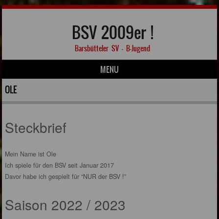
BSV 2009er !
Barsbütteler SV – B-Jugend
MENU
Skip to content
OLE
Steckbrief
Mein Name ist Ole
Ich spiele für den BSV seit Januar 2017
Davor habe ich gespielt für “NUR der BSV !”
Saison 2022 / 2023