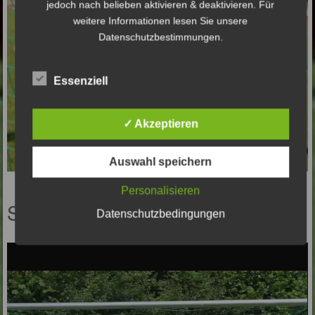
jedoch nach belieben aktivieren & deaktivieren. Für
weitere Informationen lesen Sie unsere
Datenschutzbestimmungen.
Essenziell
✓ Akzeptieren
Auswahl speichern
Personalisieren
Saison 2017 / 2018
Datenschutzbedingungen
Video-
Player