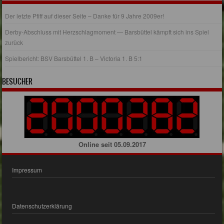
Der letzte Pfiff auf dieser Seite – Danke für 9 Jahre 2009er!
Derby-Abschluss mit Herzschlagmoment — Barsbüttel kämpft sich ins Spiel
zurück
Spielbericht: BSV Barsbüttel 1. B – Victoria 1. B 5:1
BESUCHER
Online seit 05.09.2017
Impressum
Datenschutzerklärung