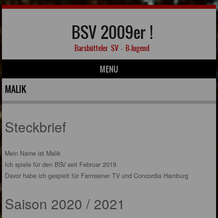
BSV 2009er !
Barsbütteler SV – B-Jugend
MENU
Skip to content
MALIK
Steckbrief
Mein Name ist Malik
Ich spiele für den BSV seit Februar 2019
Davor habe ich gespielt für Farmsener TV und Concordia Hamburg
Saison 2020 / 2021