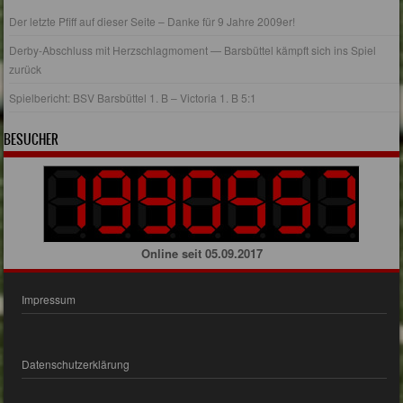
Der letzte Pfiff auf dieser Seite – Danke für 9 Jahre 2009er!
Derby-Abschluss mit Herzschlagmoment — Barsbüttel kämpft sich ins Spiel
zurück
Spielbericht: BSV Barsbüttel 1. B – Victoria 1. B 5:1
BESUCHER
Online seit 05.09.2017
Impressum
Datenschutzerklärung