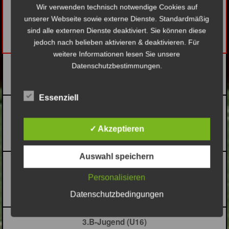
Wir verwenden technisch notwendige Cookies auf
Fußballkonzept
unserer Webseite sowie externe Dienste. Standardmäßig
C-Jugend
sind alle externen Dienste deaktiviert. Sie können diese
jedoch nach belieben aktivieren & deaktivieren. Für
weitere Informationen lesen Sie unsere
Datenschutzbestimmungen.
Trainingslager 2023
Essenziell
1.B-Jugend (U16)
Oberliga
✓ Akzeptieren
Auswahl speichern
2.B-Jugend (U16)
Personalisieren
U16-BZL 03 Herbst
Datenschutzbedingungen
3.B-Jugend (U16)