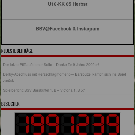
U16-KK 05 Herbst
BSV@Facebook & Instagram
NEUESTE BEITRÄGE
Der letzte Pfiff auf dieser Seite – Danke für 9 Jahre 2009er!
Derby-Abschluss mit Herzschlagmoment — Barsbüttel kämpft sich ins Spiel
zurück
Spielbericht: BSV Barsbüttel 1. B – Victoria 1. B 5:1
BESUCHER