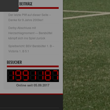
NEUESTE BEITRÄGE
Der letzte Pfiff auf dieser Seite –
Danke für 9 Jahre 2009er!
Derby-Abschluss mit
Herzschlagmoment — Barsbüttel
kämpft sich ins Spiel zurück
Spielbericht: BSV Barsbüttel 1. B –
Victoria 1. B 5:1
BESUCHER
Online seit 05.09.2017