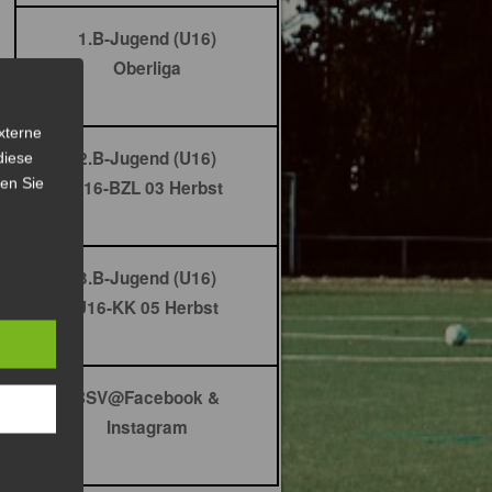
1.B-Jugend (U16)
Oberliga
xterne
2.B-Jugend (U16)
diese
sen Sie
U16-BZL 03 Herbst
3.B-Jugend (U16)
U16-KK 05 Herbst
BSV@Facebook &
Instagram