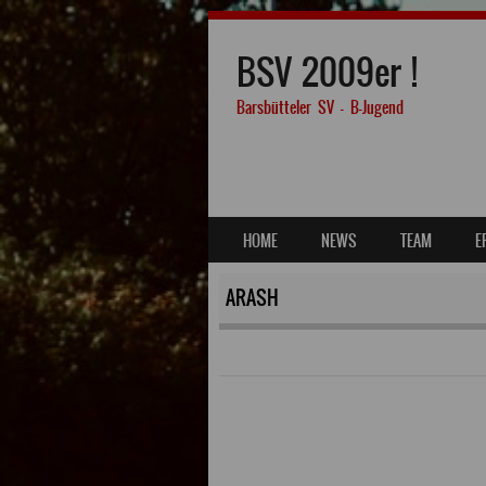
BSV 2009er !
Barsbütteler SV – B-Jugend
SKIP TO CONTENT
HOME
NEWS
TEAM
E
MENU
ARASH