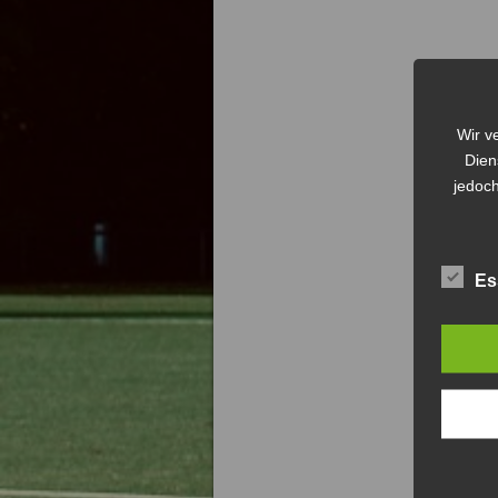
Wir v
Dien
jedoch
Es