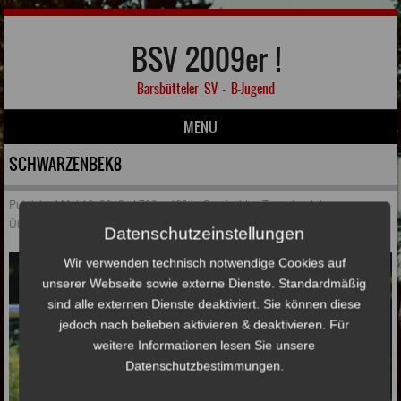
BSV 2009er !
Barsbütteler SV – B-Jugend
MENU
Skip to content
SCHWARZENBEK8
Published
Mai 10, 2018
at
700 × 469
in
Gemischtes Team landet
Überraschungserfolg
Datenschutzeinstellungen
Wir verwenden technisch notwendige Cookies auf
unserer Webseite sowie externe Dienste. Standardmäßig
sind alle externen Dienste deaktiviert. Sie können diese
jedoch nach belieben aktivieren & deaktivieren. Für
weitere Informationen lesen Sie unsere
Datenschutzbestimmungen.