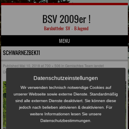
BSV 2009er !
Barsbütteler SV – B-Jugend
MENU
Skip to content
SCHWARNEZBEK11
Published
Mai 10, 2018
at
700 × 506
in
Gemischtes Team landet
Überraschungserfolg
Datenschutzeinstellungen
Wir verwenden technisch notwendige Cookies auf
unserer Webseite sowie externe Dienste. Standardmäßig
sind alle externen Dienste deaktiviert. Sie können diese
jedoch nach belieben aktivieren & deaktivieren. Für
weitere Informationen lesen Sie unsere
Datenschutzbestimmungen.