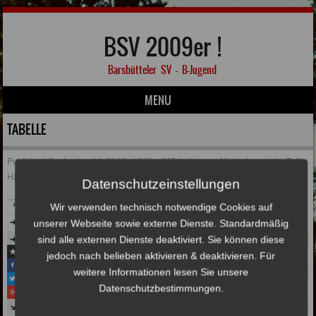
BSV 2009er !
Barsbütteler SV – B-Jugend
MENU
Skip to content
TABELLE
Published
September 11, 2018
at
945 × 365
in
Knappe Niederlage beim TuS
Hamburg
Datenschutzeinstellungen
Wir verwenden technisch notwendige Cookies auf
unserer Webseite sowie externe Dienste. Standardmäßig
sind alle externen Dienste deaktiviert. Sie können diese
jedoch nach belieben aktivieren & deaktivieren. Für
weitere Informationen lesen Sie unsere
Datenschutzbestimmungen.