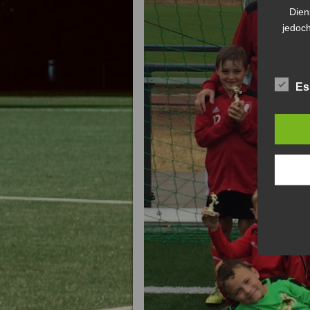
Dien
jedoch
Es