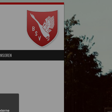
ONSOREN
xterne