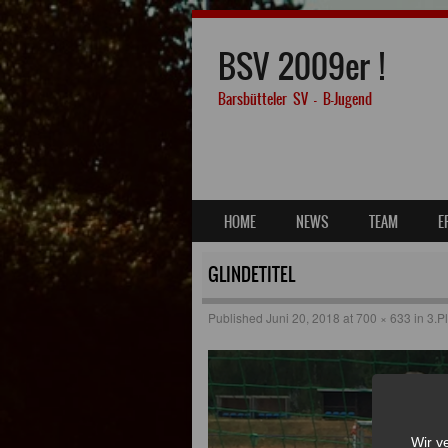
BSV 2009er !
Barsbütteler SV – B-Jugend
SKIP TO CONTENT
HOME
NEWS
TEAM
E
MENU
GLINDETITEL
Published
Juni 20, 2018
at
700 × 633
in
3.P
Wir v