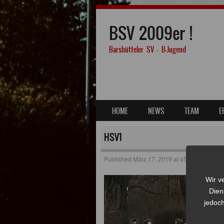
BSV 2009er !
Barsbütteler SV – B-Jugend
SKIP TO CONTENT
HOME
NEWS
TEAM
E
MENU
HSV1
Published
März 17, 2019
at
454 × 305
in
To
Wir v
Dien
jedoch