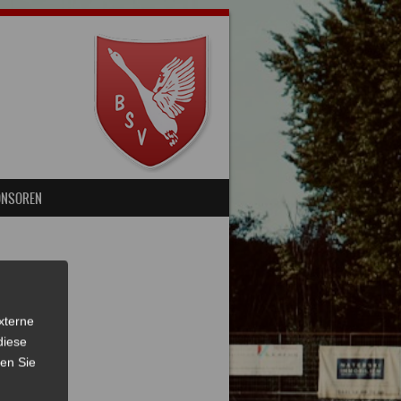
ONSOREN
xterne
diese
sen Sie