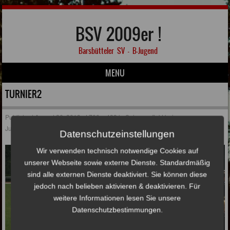
BSV 2009er !
Barsbütteler SV – B-Jugend
MENU
Skip to content
TURNIER2
Published
August 26, 2018
at
700 × 433
in
Saisonauftakt beim
Jubiläumsturnier in Willinghusen
Datenschutzeinstellungen
Wir verwenden technisch notwendige Cookies auf
unserer Webseite sowie externe Dienste. Standardmäßig
sind alle externen Dienste deaktiviert. Sie können diese
jedoch nach belieben aktivieren & deaktivieren. Für
weitere Informationen lesen Sie unsere
Datenschutzbestimmungen.