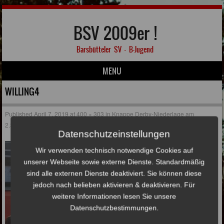
BSV 2009er !
Barsbütteler SV – B-Jugend
MENU
Skip to content
WILLING4
Published
April 7, 2019
at
400 × 303
in
Knappe Derby-Niederlage am
2.Spieltag
Datenschutzeinstellungen
Wir verwenden technisch notwendige Cookies auf
unserer Webseite sowie externe Dienste. Standardmäßig
sind alle externen Dienste deaktiviert. Sie können diese
jedoch nach belieben aktivieren & deaktivieren. Für
weitere Informationen lesen Sie unsere
Datenschutzbestimmungen.