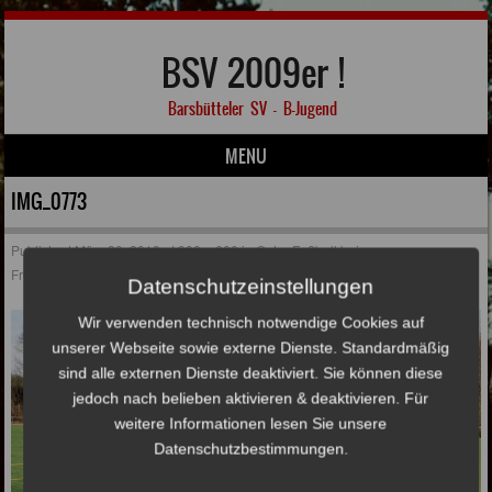
BSV 2009er !
Barsbütteler SV – B-Jugend
MENU
Skip to content
IMG_0773
Published
März 20, 2018
at
900 × 600
in
Guter Fußball beim
Freundschaftsspiel gegen den Walddörfer SV !
Datenschutzeinstellungen
Wir verwenden technisch notwendige Cookies auf
unserer Webseite sowie externe Dienste. Standardmäßig
sind alle externen Dienste deaktiviert. Sie können diese
jedoch nach belieben aktivieren & deaktivieren. Für
weitere Informationen lesen Sie unsere
Datenschutzbestimmungen.