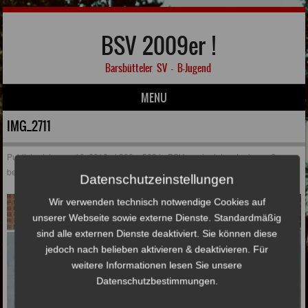
BSV 2009er !
Barsbütteler SV – B-Jugend
MENU
Skip to content
IMG_2711
Published
Januar 10, 2018
at
800 × 533
in
BSV gewinnt den Junioren-Cup
beim VfL Oldesloe
Datenschutzeinstellungen
Wir verwenden technisch notwendige Cookies auf
unserer Webseite sowie externe Dienste. Standardmäßig
sind alle externen Dienste deaktiviert. Sie können diese
jedoch nach belieben aktivieren & deaktivieren. Für
weitere Informationen lesen Sie unsere
Datenschutzbestimmungen.