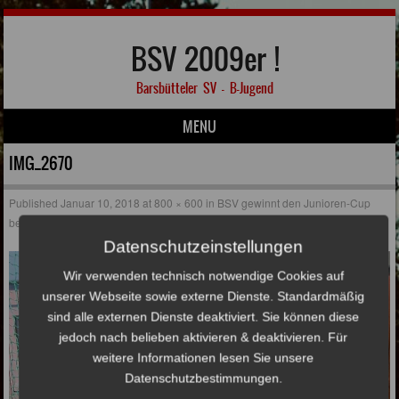
BSV 2009er !
Barsbütteler SV – B-Jugend
MENU
Skip to content
IMG_2670
Published
Januar 10, 2018
at
800 × 600
in
BSV gewinnt den Junioren-Cup
beim VfL Oldesloe
Datenschutzeinstellungen
Wir verwenden technisch notwendige Cookies auf
unserer Webseite sowie externe Dienste. Standardmäßig
sind alle externen Dienste deaktiviert. Sie können diese
jedoch nach belieben aktivieren & deaktivieren. Für
weitere Informationen lesen Sie unsere
Datenschutzbestimmungen.