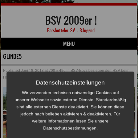
BSV 2009er !
Barsbütteler SV – B-Jugend
MENU
Skip to content
GLINDE5
Published
Juni 18, 2018
at
700 × 496
in
BSV-Boys besiegen den HSV beim
Hörwelt-Cup !
Datenschutzeinstellungen
Wir verwenden technisch notwendige Cookies auf
unserer Webseite sowie externe Dienste. Standardmäßig
sind alle externen Dienste deaktiviert. Sie können diese
jedoch nach belieben aktivieren & deaktivieren. Für
weitere Informationen lesen Sie unsere
Datenschutzbestimmungen.