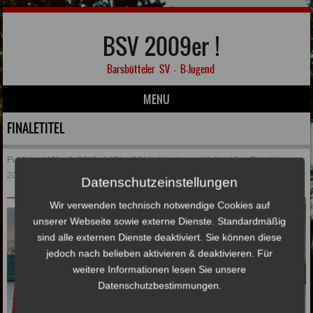
BSV 2009er !
Barsbütteler SV – B-Jugend
MENU
Skip to content
FINALETITEL
Published
März 3, 2019
at
451 × 264
in
Hamburger Hallen-Vize-Pokalsieger
2018/2019 !
Datenschutzeinstellungen
Wir verwenden technisch notwendige Cookies auf
unserer Webseite sowie externe Dienste. Standardmäßig
sind alle externen Dienste deaktiviert. Sie können diese
jedoch nach belieben aktivieren & deaktivieren. Für
weitere Informationen lesen Sie unsere
Datenschutzbestimmungen.